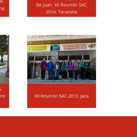
XI
De Juan. XX Reunión SAC
na
2014. Tarazona
.
ero
XX Reunión SAC 2013. Jaca