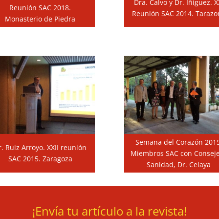
Dra. Calvo y Dr. Iñiguez. X
Reunión SAC 2018.
Reunión SAC 2014. Tarazo
Monasterio de Piedra
Semana del Corazón 2015
r. Ruiz Arroyo. XXII reunión
Miembros SAC con Consej
SAC 2015. Zaragoza
Sanidad, Dr. Celaya
¡Envía tu artículo a la revista!