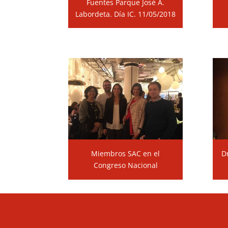
Fuentes Parque José A.
Labordeta. Día IC. 11/05/2018
Miembros SAC en el
D
Congreso Nacional