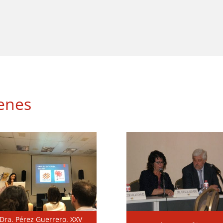
enes
Dra. Pérez Guerrero. XXV