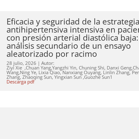
Eficacia y seguridad de la estrategi
antihipertensiva intensiva en pacie
con presión arterial diastólica baja:
análisis secundario de un ensayo
aleatorizado por racimo
28 julio, 2026 | Autor:
Ziyi Xie ‍‍ ,Chuan Yang,Yangzhi Yin, Chuning Shi, Danxi Geng,C
Wang,Ning Ye, Lixia Qiao, Nanxiang Ouyang, Linlin Zhang, Pe
Zhang, Zhaoqing Sun, Yingxian Sun ‍‍,Guozhe Sun
1
Descarga pdf